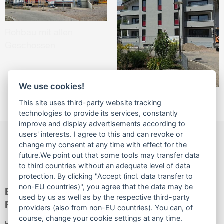
Rohbau mit allen
Geschossen
We use cookies!
This site uses third-party website tracking
technologies to provide its services, constantly
improve and display advertisements according to
users' interests. I agree to this and can revoke or
NACH OBEN
SEITE DRUCKEN
change my consent at any time with effect for the
future.We point out that some tools may transfer data
to third countries without an adequate level of data
protection. By clicking "Accept (incl. data transfer to
non-EU countries)", you agree that the data may be
Baugenossenschaft
used by us as well as by the respective third-party
Familienheim Bad Säckingen eG
providers (also from non-EU countries). You can, of
course, change your cookie settings at any time.