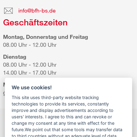
info@bfh-bs.de
Geschäftszeiten
Montag, Donnerstag und Freitag
08.00 Uhr - 12.00 Uhr
Dienstag
08.00 Uhr - 12.00 Uhr
14.00 Uhr - 17.00 Uhr
Mittwoch
We use cookies!
ganztags geschlossen
This site uses third-party website tracking
technologies to provide its services, constantly
improve and display advertisements according to
users' interests. I agree to this and can revoke or
NACH OBEN
SEITE DRUCKEN
change my consent at any time with effect for the
future.We point out that some tools may transfer data
to third countries without an adequate level of data