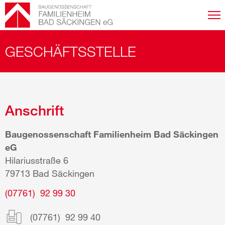
Nav
ums
Springe
GESCHÄFTSSTELLE
direkt
zum
Inhalt
Anschrift
Baugenossenschaft Familienheim Bad Säckingen
eG
Hilariusstraße 6
79713 Bad Säckingen
(07761) 92 99 30
(07761) 92 99 40